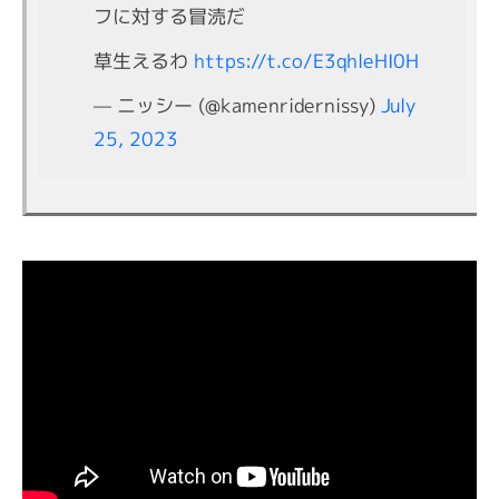
フに対する冒涜だ
草生えるわ
https://t.co/E3qhleHI0H
— ニッシー (@kamenridernissy)
July
25, 2023